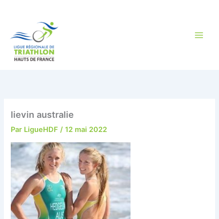
Aller
au
contenu
lievin australie
Par
LigueHDF
/
12 mai 2022