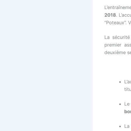
L’entraînem
2018
. L’acc
“Poteaux”. 
La sécurité
premier as
deuxième ser
L’
tit
Le
bo
La