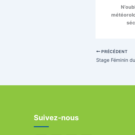
N’oubl
météorolo
séc
PRÉCÉDENT
Suivez-nous