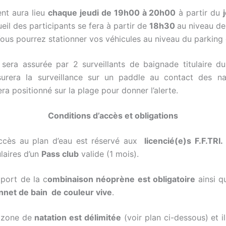
ent aura lieu
chaque jeudi de 19h00 à 20h00
à partir du
ueil des participants se fera à partir de
18h30
au niveau de
Vous pourrez stationner vos véhicules au niveau du parking d
 sera assurée par 2 surveillants de baignade titulaire 
surera la surveillance sur un paddle au contact des na
a positionné sur la plage pour donner l’alerte.
Conditions d’accès et obligations
accès au plan d’eau est réservé aux
licencié(e)s F.F.TRI.
ulaires d’un
Pass club
valide (1 mois).
 port de la c
ombinaison néoprène est obligatoire
ainsi qu
nnet de bain de couleur vive
.
 zone de
natation est délimitée
(voir plan ci-dessous) et i