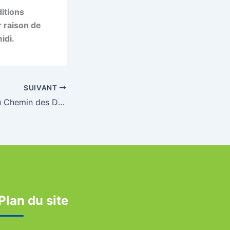
ditions
 raison de
idi.
SUIVANT
3ème Triathlon du Chemin des Dames : quelle belle bataille !
Plan du site