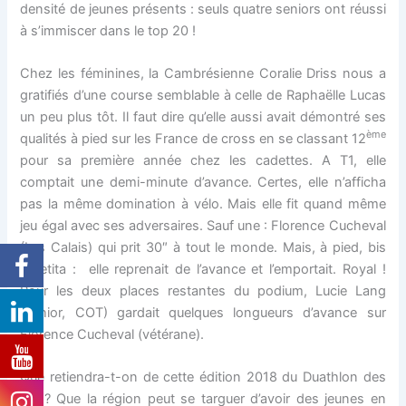
densité de jeunes présents : seuls quatre seniors ont réussi
à s’immiscer dans le top 20 !
Chez les féminines, la Cambrésienne Coralie Driss nous a
gratifiés d’une course semblable à celle de Raphaëlle Lucas
un peu plus tôt. Il faut dire qu’elle aussi avait démontré ses
ème
qualités à pied sur les France de cross en se classant 12
pour sa première année chez les cadettes. A T1, elle
comptait une demi-minute d’avance. Certes, elle n’afficha
pas la même domination à vélo. Mais elle fit quand même
jeu égal avec ses adversaires. Sauf une : Florence Cucheval
(Lys Calais) qui prit 30″ à tout le monde. Mais, à pied, bis
repetita : elle reprenait de l’avance et l’emportait. Royal !
Pour les deux places restantes du podium, Lucie Lang
(senior, COT) gardait quelques longueurs d’avance sur
Florence Cucheval (vétérane).
Que retiendra-t-on de cette édition 2018 du Duathlon des
3H ? Que la région peut se targuer d’avoir des jeunes en