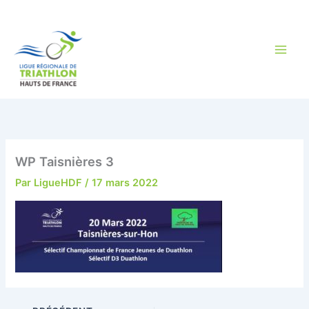
Aller
au
contenu
WP Taisnières 3
Par
LigueHDF
/
17 mars 2022