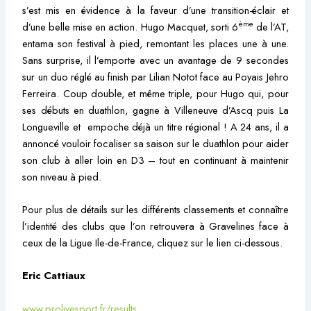
s’est mis en évidence à la faveur d’une transition-éclair et
ème
d’une belle mise en action. Hugo Macquet, sorti 6
de l’AT,
entama son festival à pied, remontant les places une à une.
Sans surprise, il l’emporte avec un avantage de 9 secondes
sur un duo réglé au finish par Lilian Notot face au Poyais Jehro
Ferreira. Coup double, et même triple, pour Hugo qui, pour
ses débuts en duathlon, gagne à Villeneuve d’Ascq puis La
Longueville et empoche déjà un titre régional ! A 24 ans, il a
annoncé vouloir focaliser sa saison sur le duathlon pour aider
son club à aller loin en D3 – tout en continuant à maintenir
son niveau à pied.
Pour plus de détails sur les différents classements et connaître
l’identité des clubs que l’on retrouvera à Gravelines face à
ceux de la Ligue Ile-de-France, cliquez sur le lien ci-dessous.
Eric Cattiaux
www.prolivesport.fr/results