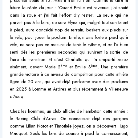
présenter seule à T2. Mais il n’en fut rien. Comme le dira la
future lauréate du jour : ‘Quand Emilie est revenue, j’ai sauté
dans la roue et j’ai fait l’effort d’y rester’. La seule qui ne
parvint pas à le faire, ce sera Elyna qui, malgré tout son talent
à pied, aura concédé trop de terrain, baskets aux pieds sur
le vélo, pour jouer le podium. Emilie, moins forte à pied qu’à
vélo, ne sera pas en mesure de tenir le rythme, et on l’a bien
senti dès les premières secondes qui suivirent la sortie de
l’aire de transition. Et c’est Charlotte qui l’a emporté assez
ème
ème
aisément, devant Marie 2
et Emilie 3
. Une première
grande victoire à ce niveau de compétition pour cette athlète
âgée de 20 ans, qui avait déjà performé avec des podiums
en 2025 à Lomme et Ardres et plus récemment à Villeneuve
d’Ascq.
Chez les hommes, un club affiche de l’ambition cette année :
le Racing Club d’Arras. On connaissait déjà des garçons
comme Lilian Notot et Timothée Joyez, on a découvert Hugo
Macquet. Seuls les fans de course à pied le connaissaient,