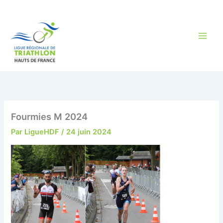
Aller
au
contenu
Fourmies M 2024
Par
LigueHDF
/
24 juin 2024