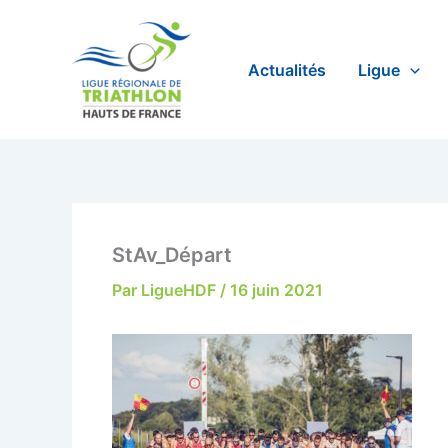
Aller
au
contenu
Actualités
Ligue
StAv_Départ
Par
LigueHDF
/
16 juin 2021