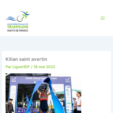
Aller
au
contenu
Kilian saint avertin
Par
LigueHDF
/
18 mai 2022