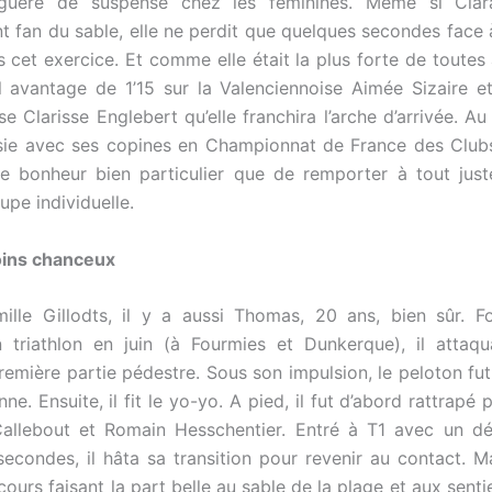
 guère de suspense chez les féminines. Même si Clar
t fan du sable, elle ne perdit que quelques secondes face à
 cet exercice. Et comme elle était la plus forte de toutes 
 avantage de 1’15 sur la Valenciennoise Aimée Sizaire et
se Clarisse Englebert qu’elle franchira l’arche d’arrivée. A
sie avec ses copines en Championnat de France des Clubs
re bonheur bien particulier que de remporter à tout jus
upe individuelle.
ins chanceux
ille Gillodts, il y a aussi Thomas, 20 ans, bien sûr. 
n triathlon en juin (à Fourmies et Dunkerque), il attaq
première partie pédestre. Sous son impulsion, le peloton fu
enne. Ensuite, il fit le yo-yo. A pied, il fut d’abord rattrapé
Callebout et Romain Hesschentier. Entré à T1 avec un dé
secondes, il hâta sa transition pour revenir au contact. M
ours faisant la part belle au sable de la plage et aux senti