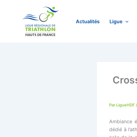
Aller
au
contenu
Actualités
Ligue
Cross
Par
LigueHDF
Ambiance ét
dédié à l’at