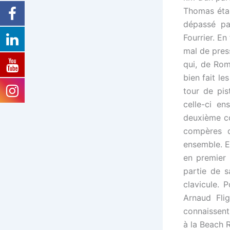
Thomas étai
dépassé pa
Fourrier. E
mal de press
qui, de Rom
bien fait le
tour de pis
celle-ci en
deuxième co
compères q
ensemble. Et
en premier 
partie de s
clavicule. 
Arnaud Fli
connaissent 
à la Beach 