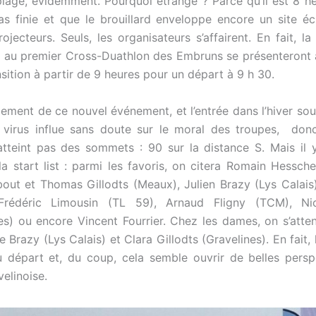
plage, évidemment. Pourquoi étrange ? Parce qu’il est 8 he
pas finie et que le brouillard enveloppe encore un site éc
ojecteurs. Seuls, les organisateurs s’affairent. En fait, l
s au premier Cross-Duathlon des Embruns se présenteront à
ansition à partir de 9 heures pour un départ à 9 h 30.
ncement de ce nouvel événement, et l’entrée dans l’hiver so
 virus influe sans doute sur le moral des troupes, don
n’atteint pas des sommets : 90 sur la distance S. Mais il
a start list : parmi les favoris, on citera Romain Hessche
bout et Thomas Gillodts (Meaux), Julien Brazy (Lys Calai
 Frédéric Limousin (TL 59), Arnaud Fligny (TCM), Ni
es) ou encore Vincent Fourrier. Chez les dames, on s’atte
e Brazy (Lys Calais) et Clara Gillodts (Gravelines). En fait,
 départ et, du coup, cela semble ouvrir de belles persp
elinoise.