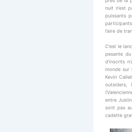
près de la 
nuit n’est 
puissants pr
participant
l’aire de tr
C’est le la
pesante du
d’inscrits 
monde sur l
Kevin Calle
outsiders,
(Valencienn
entre Justin
sont pas au
cadette grav