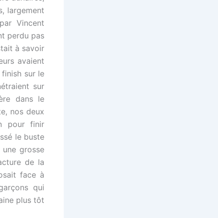
s, largement
par Vincent
nt perdu pas
tait à savoir
eurs avaient
finish sur le
étraient sur
ière dans le
te, nos deux
 pour finir
assé le buste
u une grosse
acture de la
osait face à
garçons qui
aine plus tôt