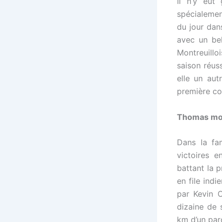
Il n’y eut
spécialemen
du jour dans
avec un bel
Montreuilloi
saison réus
elle un aut
première co
Thomas mo
Dans la fam
victoires e
battant la 
en file indi
par Kevin 
dizaine de 
km d’un parc