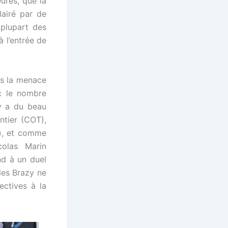
ures, que la
lairé par de
a plupart des
 l’entrée de
us la menace
c le nombre
 y a du beau
ntier (COT),
s), et comme
colas Marin
nd à un duel
 les Brazy ne
ectives à la