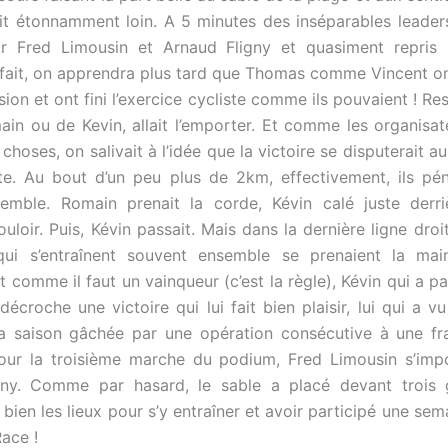
t étonnamment loin. A 5 minutes des inséparables leader
r Fred Limousin et Arnaud Fligny et quasiment repris 
n fait, on apprendra plus tard que Thomas comme Vincent o
ion et ont fini l’exercice cycliste comme ils pouvaient ! Res
ain ou de Kevin, allait l’emporter. Et comme les organisat
s choses, on salivait à l’idée que la victoire se disputerait au 
te. Au bout d’un peu plus de 2km, effectivement, ils pén
semble. Romain prenait la corde, Kévin calé juste derr
uloir. Puis, Kévin passait. Mais dans la dernière ligne droi
ui s’entraînent souvent ensemble se prenaient la main
 comme il faut un vainqueur (c’est la règle), Kévin qui a p
décroche une victoire qui lui fait bien plaisir, lui qui a v
a saison gâchée par une opération consécutive à une fr
Pour la troisième marche du podium, Fred Limousin s’imp
gny. Comme par hasard, le sable a placé devant trois 
bien les lieux pour s’y entraîner et avoir participé une sem
Race !