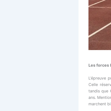
Les forces 
L’épreuve p
Celle réser
tandis que 
ans. Mentio
marchent bi