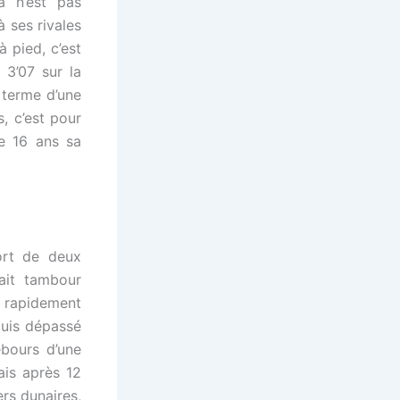
a n’est pas
 ses rivales
à pied, c’est
 3’07 sur la
u terme d’une
, c’est pour
te 16 ans sa
Fort de deux
uait tambour
t rapidement
 puis dépassé
bours d’une
ais après 12
ers dunaires,