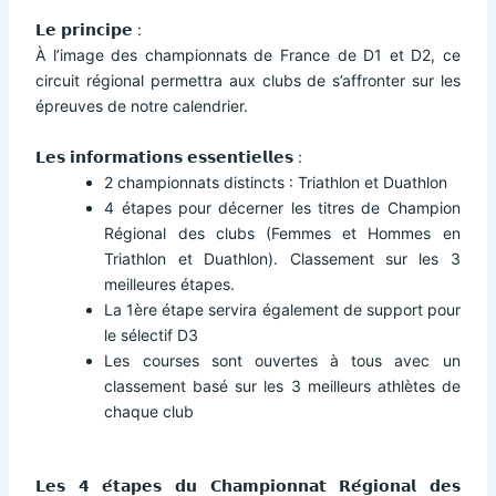
𝗟𝗲 𝗽𝗿𝗶𝗻𝗰𝗶𝗽𝗲 :
À l’image des championnats de France de D1 et D2, ce
circuit régional permettra aux clubs de s’affronter sur les
épreuves de notre calendrier.
𝗟𝗲𝘀 𝗶𝗻𝗳𝗼𝗿𝗺𝗮𝘁𝗶𝗼𝗻𝘀 𝗲𝘀𝘀𝗲𝗻𝘁𝗶𝗲𝗹𝗹𝗲𝘀 :
2 championnats distincts : Triathlon et Duathlon
4 étapes pour décerner les titres de Champion
Régional des clubs (Femmes et Hommes en
Triathlon et Duathlon). Classement sur les 3
meilleures étapes.
La 1ère étape servira également de support pour
le sélectif D3
Les courses sont ouvertes à tous avec un
classement basé sur les 3 meilleurs athlètes de
chaque club
𝗟𝗲𝘀 𝟰 𝗲́𝘁𝗮𝗽𝗲𝘀 𝗱𝘂 𝗖𝗵𝗮𝗺𝗽𝗶𝗼𝗻𝗻𝗮𝘁 𝗥𝗲́𝗴𝗶𝗼𝗻𝗮𝗹 𝗱𝗲𝘀