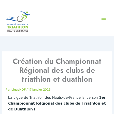
Aller
au
contenu
Création du Championnat
Régional des clubs de
triathlon et duathlon
Par
LigueHDF
/
17 janvier 2025
La Ligue de Triathlon des Hauts-de-France lance son 𝟭𝗲𝗿
𝗖𝗵𝗮𝗺𝗽𝗶𝗼𝗻𝗻𝗮𝘁 𝗥𝗲́𝗴𝗶𝗼𝗻𝗮𝗹 𝗱𝗲𝘀 𝗰𝗹𝘂𝗯𝘀 𝗱𝗲 𝗧𝗿𝗶𝗮𝘁𝗵𝗹𝗼𝗻 𝗲𝘁
𝗱𝗲 𝗗𝘂𝗮𝘁𝗵𝗹𝗼𝗻
!