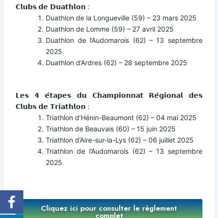
𝗖𝗹𝘂𝗯𝘀 𝗱𝗲 𝗗𝘂𝗮𝘁𝗵𝗹𝗼𝗻 :
Duathlon de la Longueville (59) – 23 mars 2025
Duathlon de Lomme (59) – 27 avril 2025
Duathlon de l’Audomarois (62) – 13 septembre
2025
Duathlon d’Ardres (62) – 28 septembre 2025
𝗟𝗲𝘀 𝟰 𝗲́𝘁𝗮𝗽𝗲𝘀 𝗱𝘂 𝗖𝗵𝗮𝗺𝗽𝗶𝗼𝗻𝗻𝗮𝘁 𝗥𝗲́𝗴𝗶𝗼𝗻𝗮𝗹 𝗱𝗲𝘀
𝗖𝗹𝘂𝗯𝘀 𝗱𝗲 𝗧𝗿𝗶𝗮𝘁𝗵𝗹𝗼𝗻 :
Triathlon d’Hénin-Beaumont (62) – 04 mai 2025
Triathlon de Beauvais (60)
– 15 juin 2025
Triathlon d’Aire-sur-la-Lys (62)
– 06 juillet 2025
Triathlon de l’Audomarois (62)
– 13 septembre
2025
Cliquez ici pour consulter le règlement
complet