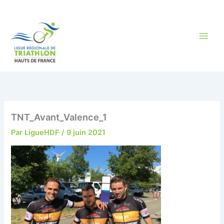
Aller
au
contenu
TNT_Avant_Valence_1
Par
LigueHDF
/
9 juin 2021