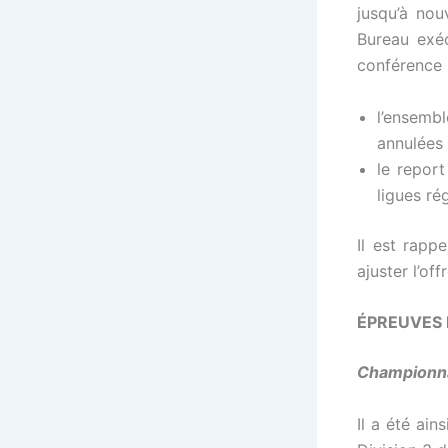
jusqu’à nou
Bureau exéc
conférence p
l’ensemb
annulées 
le report
ligues ré
Il est rapp
ajuster l’of
ÉPREUVES
Championnat
Il a été ai