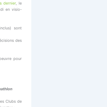
s dernier
, le
di en visio-
nclus) sont
écisions des
 oeuvre pour
uathlon
des Clubs de