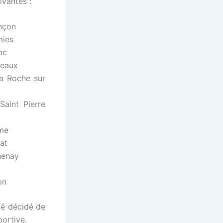
ivantes :
ançon
mies
nc
deaux
a Roche sur
aint Pierre
mme
at
henay
on
été décidé de
portive.