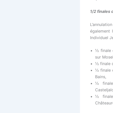
1/2 finales
L’annulatio
également l
Individuel J
½ finale
sur Mosel
½ finale 
½ finale
Bains,
½ final
Casteljal
½ final
Château