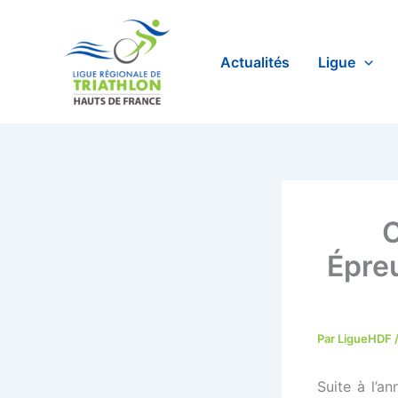
Aller
au
contenu
Actualités
Ligue
C
Épreu
Par
LigueHDF
Suite à l’a