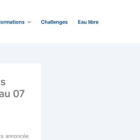
formations
Challenges
Eau libre
es
’au 07
nts annoncée