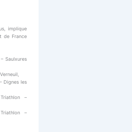
us, implique
at de France
 – Saulxures
Verneuil,
– Dignes les
riathlon –
riathlon –