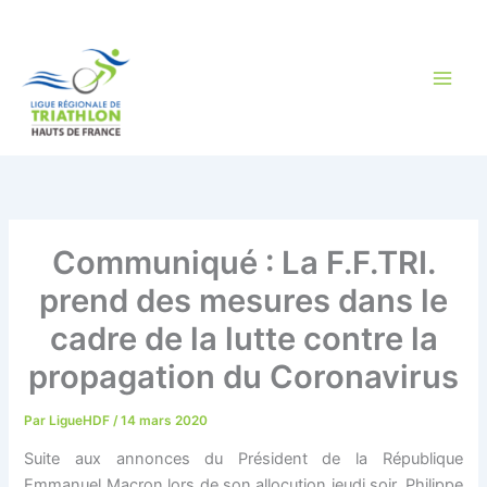
Aller
au
contenu
Communiqué : La F.F.TRI.
prend des mesures dans le
cadre de la lutte contre la
propagation du Coronavirus
Par
LigueHDF
/
14 mars 2020
Suite aux annonces du Président de la République
Emmanuel Macron lors de son allocution jeudi soir, Philippe