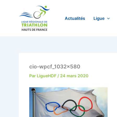
Aller
au
contenu
Actualités
Ligue
cio-wpcf_1032x580
Par
LigueHDF
/
24 mars 2020