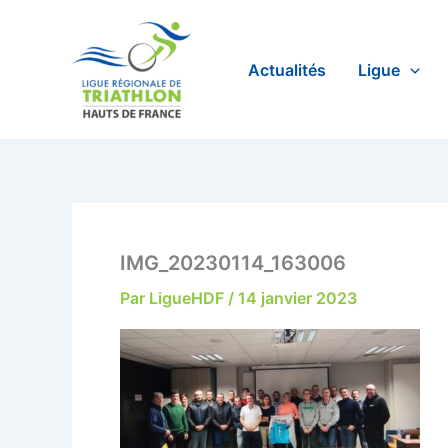
Aller
au
contenu
Actualités
Ligue
IMG_20230114_163006
Par
LigueHDF
/
14 janvier 2023