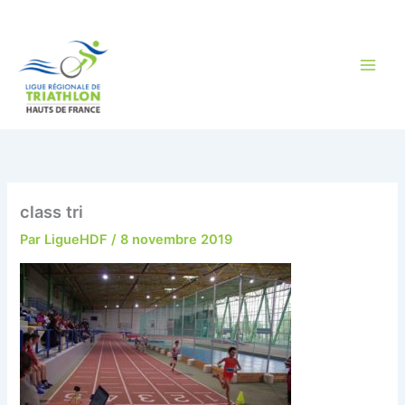
Aller
au
contenu
class tri
Par
LigueHDF
/
8 novembre 2019