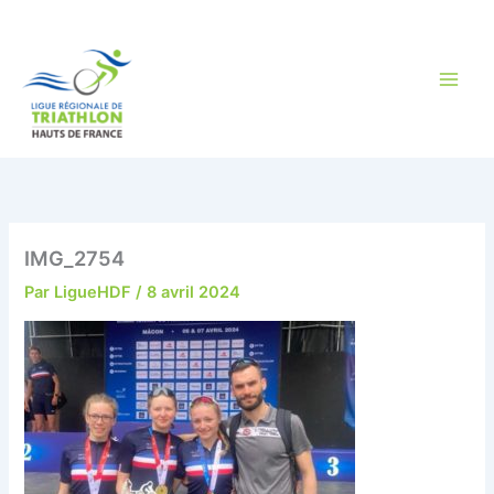
Aller
au
contenu
IMG_2754
Par
LigueHDF
/
8 avril 2024