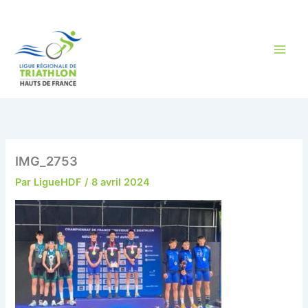
Aller
au
contenu
IMG_2753
Par
LigueHDF
/
8 avril 2024