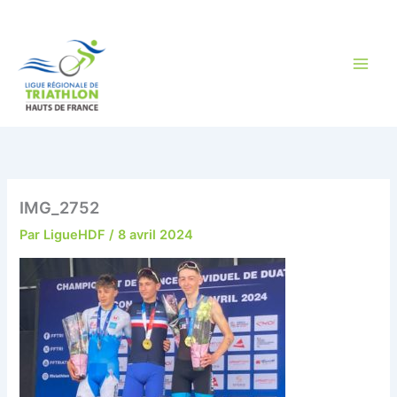
Aller
au
contenu
IMG_2752
Par
LigueHDF
/
8 avril 2024