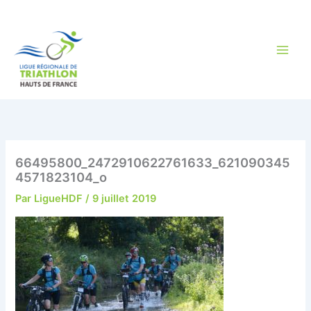
Aller
au
contenu
66495800_2472910622761633_621090345
4571823104_o
Par
LigueHDF
/
9 juillet 2019