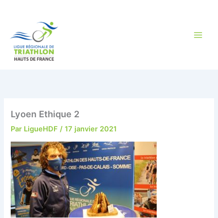
Aller
au
contenu
Lyoen Ethique 2
Par
LigueHDF
/
17 janvier 2021