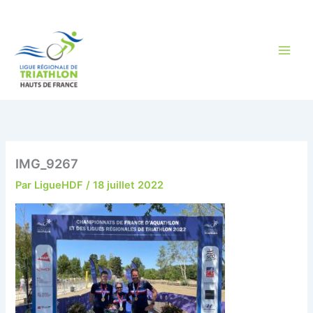
Aller
au
contenu
IMG_9267
Par
LigueHDF
/
18 juillet 2022