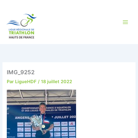
Aller
au
contenu
IMG_9252
Par
LigueHDF
/
18 juillet 2022