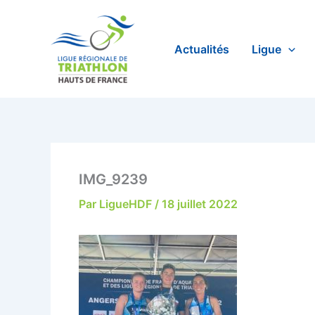
Aller
au
contenu
Actualités
Ligue
IMG_9239
Par
LigueHDF
/
18 juillet 2022