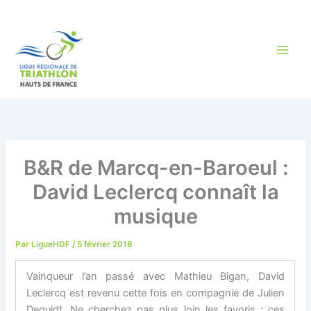
Aller
au
contenu
B&R de Marcq-en-Baroeul :
David Leclercq connaît la
musique
Par
LigueHDF
/
5 février 2018
Vainqueur l’an passé avec Mathieu Bigan, David
Leclercq est revenu cette fois en compagnie de Julien
Dequidt. Ne cherchez pas plus loin les favoris : ces