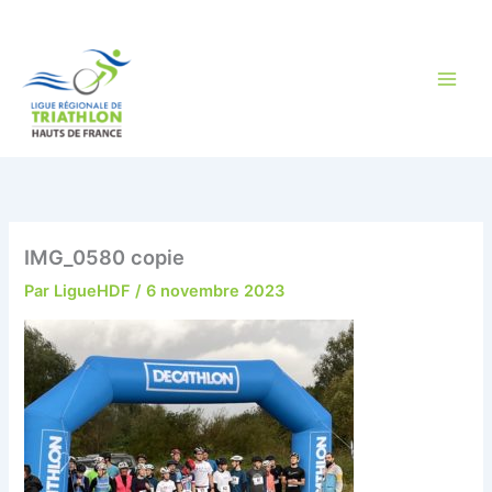
Aller
au
contenu
IMG_0580 copie
Par
LigueHDF
/
6 novembre 2023