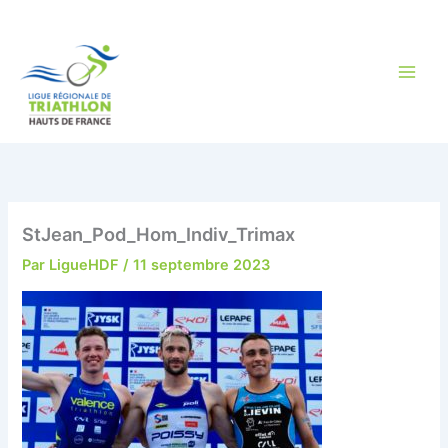
Aller
au
contenu
StJean_Pod_Hom_Indiv_Trimax
Par
LigueHDF
/
11 septembre 2023