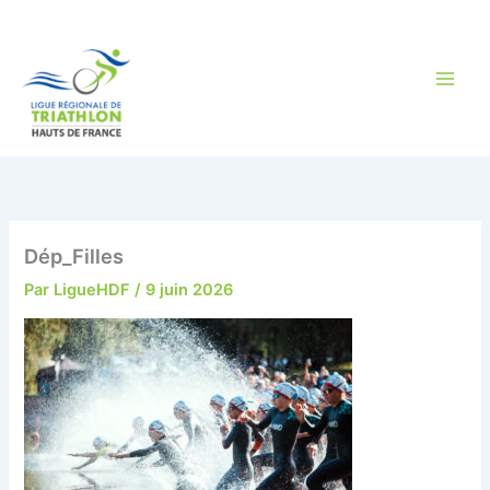
Aller
au
contenu
Dép_Filles
Par
LigueHDF
/
9 juin 2026