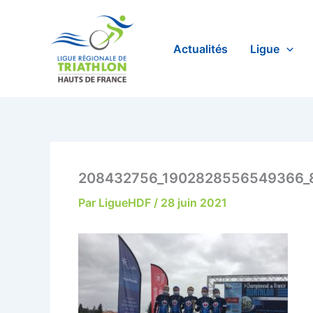
Aller
au
contenu
Actualités
Ligue
208432756_1902828556549366_
Par
LigueHDF
/
28 juin 2021