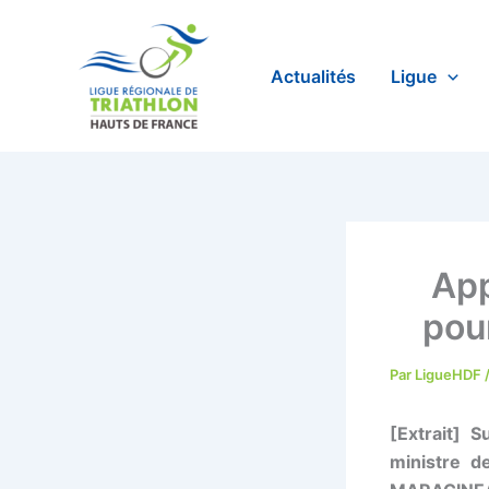
Aller
au
contenu
Actualités
Ligue
App
pou
Par
LigueHDF
[Extrait] 
ministre d