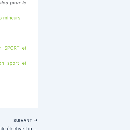
les pour le
es mineurs
on SPORT et
on sport et
SUIVANT
Assemblée Générale élective Ligue Hauts-de-France de Triathlon