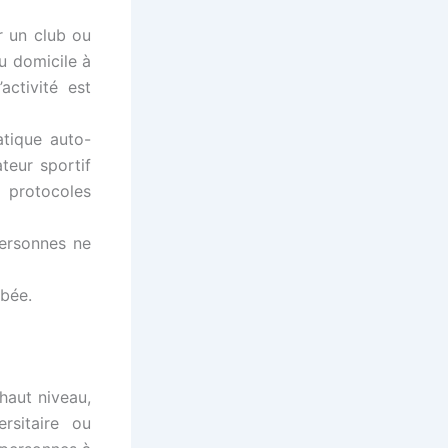
r un club ou
u domicile à
ctivité est
atique auto-
teur sportif
 protocoles
personnes ne
ibée.
 haut niveau,
rsitaire ou