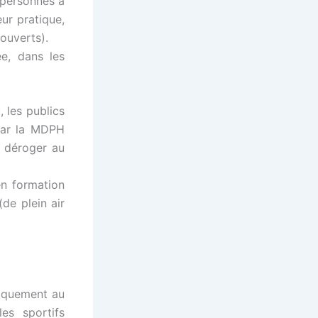
 personnes à
ur pratique,
couverts).
ée, dans les
, les publics
par la MDPH
à déroger au
en formation
de plein air
niquement au
les sportifs