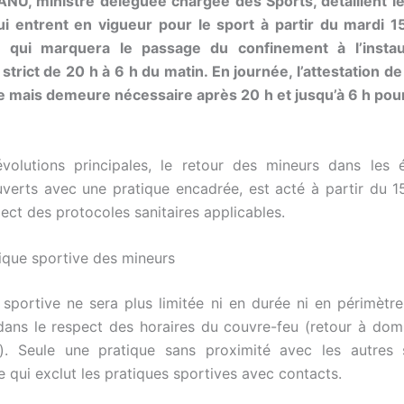
U, ministre déléguée chargée des Sports, détaillent le
i entrent en vigueur pour le sport à partir du mardi 
 qui marquera le passage du confinement à l’instau
strict de 20 h à 6 h du matin. En journée, l’attestation de 
e mais demeure nécessaire après 20 h et jusqu’à 6 h pou
évolutions principales, le retour des mineurs dans les 
uverts avec une pratique encadrée, est acté à partir du 
ect des protocoles sanitaires applicables.
tique sportive des mineurs
 sportive ne sera plus limitée ni en durée ni en périmètr
 dans le respect des horaires du couvre-feu (retour à domi
). Seule une pratique sans proximité avec les autres s
e qui exclut les pratiques sportives avec contacts.