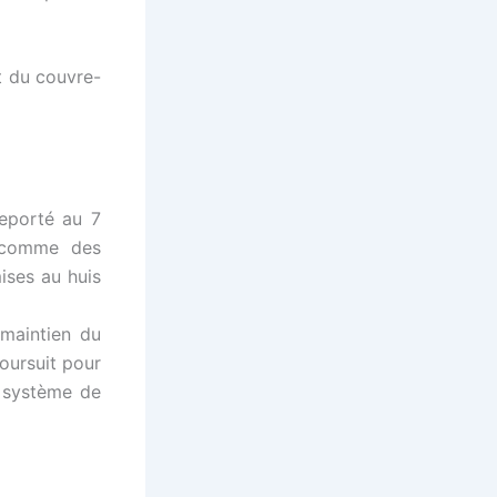
t du couvre-
reporté au 7
s comme des
ises au huis
maintien du
poursuit pour
n système de