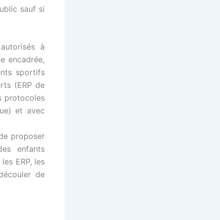
blic sauf si
autorisés à
ve encadrée,
nts sportifs
erts (ERP de
s protocoles
que) et avec
 de proposer
des enfants
les ERP, les
 découler de