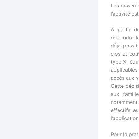
Les rassemb
l’activité e
À partir d
reprendre l
déjà possib
clos et cou
type X, équ
applicables
accès aux ve
Cette décis
aux famill
notamment a
effectifs a
l’applicatio
Pour la pra