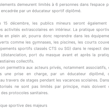
lements demeurent limités à 6 personnes dans l’espace pu
st encadrée par un éducateur sportif diplômé.
u 15 décembre, les publics mineurs seront également 
es activités extrascolaires en intérieur. La pratique sporti
le en plein air, pourra donc reprendre dans les équipeme
verts comme les gymnases, les piscines, les courts couv
ipements sportifs classés CTS ou SG) dans le respect de
 (distanciation, port du masque avant et après la prati
stiaires collectifs.
ion permettra aux acteurs privés, notamment associatifs,
es une prise en charge, par un éducateur diplômé, 
u travers de stages pendant les vacances scolaires. Dans 
utorisés ne sont pas limités par principe, mais doivent
n des protocoles sanitaires.
tique sportive des majeurs