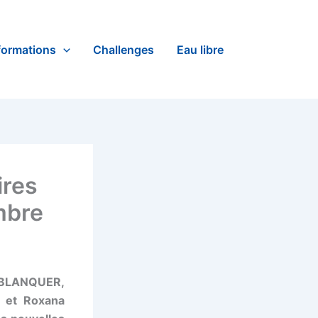
formations
Challenges
Eau libre
ires
mbre
l BLANQUER,
, et Roxana