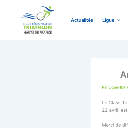
Aller
au
contenu
Actualités
Ligue
A
Par
LigueHDF
Le Class Tri
22 avril, est
Merci de dif