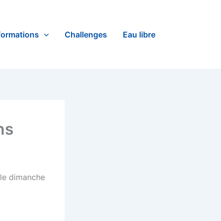
formations
Challenges
Eau libre
ns
u le dimanche