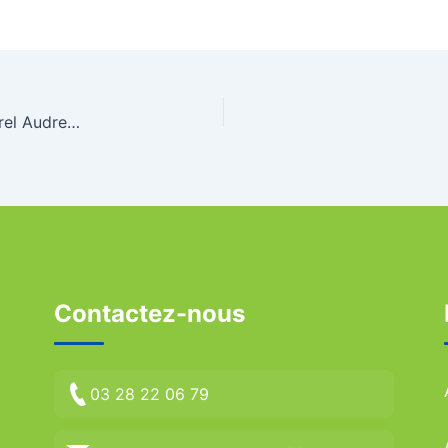
Action Ligue Triathlon Santé : Centre Socio Culturel Audrey Bartier – Wimereux
Contactez-nous
03 28 22 06 79