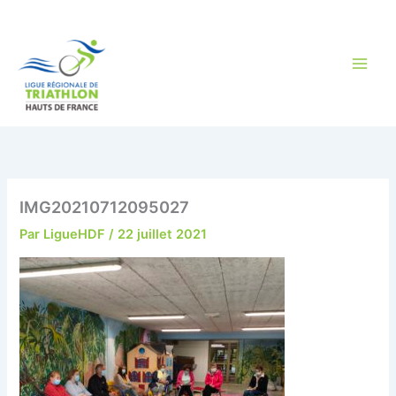
Aller
au
contenu
IMG20210712095027
Par
LigueHDF
/
22 juillet 2021