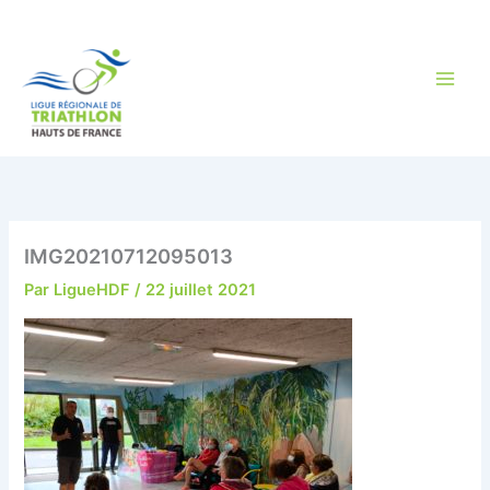
Aller
au
contenu
IMG20210712095013
Par
LigueHDF
/
22 juillet 2021