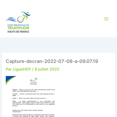
Aller
au
contenu
Capture-decran-2022-07-08-a-09.07.19
Par
LigueHDF
/
8 juillet 2022