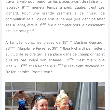
travail à vélo pour remonter les places avant de réaliser un
ème
fabuleux 8
meilleur temps à pied. L’autre, c’est Léa
Richard. Pour une grande première à ce niveau de
compétition et au vu de son jeune âge (elle vient de fêter
ème
ses 18 ans), être la 3
fille à compter pour le classement
est une belle perf.
ème
A l’arrivée, donc, les places de 15
(Justine Guérard),
ème
ème
28
(Marjolaine Pierré) et 39
(Léa Richard) permettent
au club de se dire qu’il a sa place dans ce championnat et
ème
qu’il n’a pas loupé son entame : 7
, c’est mieux que
ème
ème
Meaux 10
et La Rochelle 12
qui l’avaient devancé en
D2 l’an dernier. Prometteur !