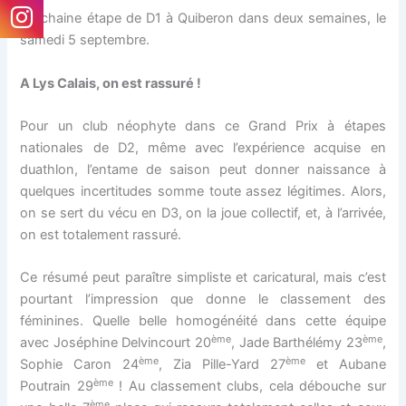
Prochaine étape de D1 à Quiberon dans deux semaines, le
samedi 5 septembre.
A Lys Calais, on est rassuré !
Pour un club néophyte dans ce Grand Prix à étapes
nationales de D2, même avec l’expérience acquise en
duathlon, l’entame de saison peut donner naissance à
quelques incertitudes somme toute assez légitimes. Alors,
on se sert du vécu en D3, on la joue collectif, et, à l’arrivée,
on est totalement rassuré.
Ce résumé peut paraître simpliste et caricatural, mais c’est
pourtant l’impression que donne le classement des
féminines. Quelle belle homogénéité dans cette équipe
ème
ème
avec Joséphine Delvincourt 20
, Jade Barthélémy 23
,
ème
ème
Sophie Caron 24
, Zia Pille-Yard 27
et Aubane
ème
Poutrain 29
! Au classement clubs, cela débouche sur
ème