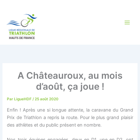
Aller
au
contenu
A Châteauroux, au mois
d’août, ça joue !
Par
LigueHDF
/
25 août 2020
Enfin ! Après une si longue attente, la caravane du Grand
Prix de Triathlon a repris la route. Pour le plus grand plaisir
des athlètes et du public présent en nombre.
Nos trois équipes engagées, deux en D1, une en D2, ont