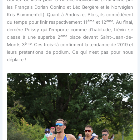
les Français Dorian Coninx et Léo Bergère et le Norvégien
Kris Blummenfelt). Quant à Andrea et Alois, ils concédèrent
ème
ème
du temps pour finir respectivement 11
et 12
. Au final,
derrière Poissy qui l’emporte comme d’habitude, Liévin se
ème
classe à une superbe 2
place devant Saint-Jean-de-
ème
Monts 3
. Ces trois-là confirment la tendance de 2019 et
leurs prétentions de podium. Ce qui n’est pas pour nous
déplaire !