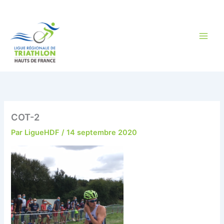
Aller
au
contenu
COT-2
Par
LigueHDF
/
14 septembre 2020