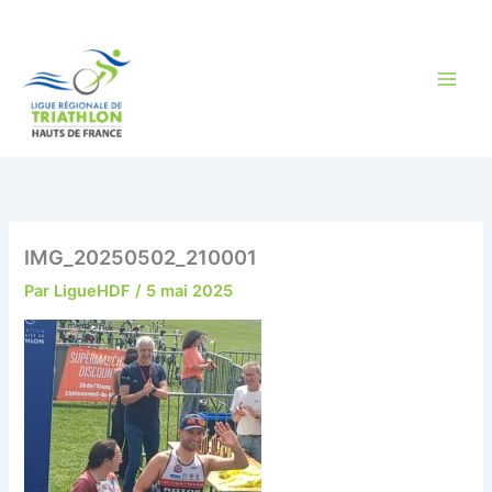
Aller
au
contenu
IMG_20250502_210001
Par
LigueHDF
/
5 mai 2025