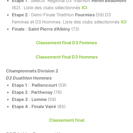
Etape 1
: Sélectif Régional D3 Triathlon
Hénin Beaumont
(62). Liste des clubs sélectionnés
ICI
Etape 2
: Demi-Finale Triathlon
Fourmies
(59) D3
Femmes et D3 Hommes. Liste des clubs sélectionnés
ICI
Finale
:
Saint Pierre d’Albiny
(73)
Classement final D3 Femmes
Classement final D3 Hommes
Championnats Division 2
D2 Duathlon Hommes
Etape 1
:
Paillencourt
(59)
Etape 2
:
Parthenay
(79)
Etape 3
:
Lomme
(59)
Etape 4
:
Finale Vairé
(85)
Classement final