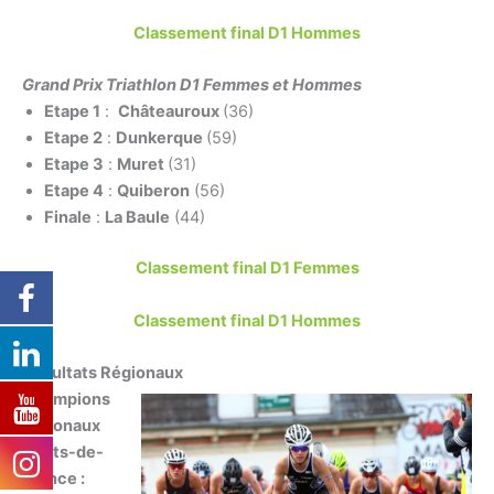
Classement final D1 Hommes
Grand Prix Triathlon D1 Femmes et Hommes
Etape 1
:
Châteauroux
(36)
Etape 2
:
Dunkerque
(59)
Etape 3
:
Muret
(31)
Etape 4
:
Quiberon
(56)
Finale
:
La Baule
(44)
Classement final D1 Femmes
Classement final D1 Hommes
Résultats Régionaux
Champions
régionaux
Hauts-de-
France :