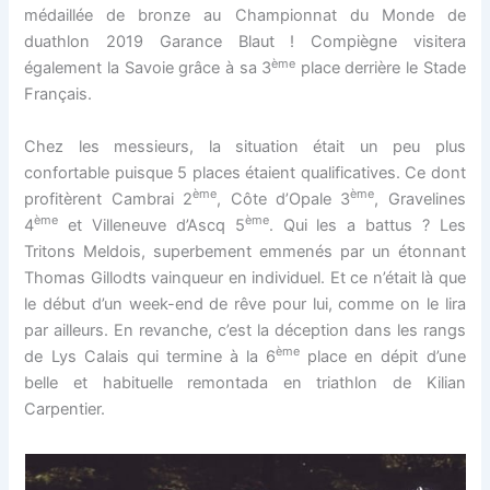
médaillée de bronze au Championnat du Monde de
duathlon 2019 Garance Blaut ! Compiègne visitera
ème
également la Savoie grâce à sa 3
place derrière le Stade
Français.
Chez les messieurs, la situation était un peu plus
confortable puisque 5 places étaient qualificatives. Ce dont
ème
ème
profitèrent Cambrai 2
, Côte d’Opale 3
, Gravelines
ème
ème
4
et Villeneuve d’Ascq 5
. Qui les a battus ? Les
Tritons Meldois, superbement emmenés par un étonnant
Thomas Gillodts vainqueur en individuel. Et ce n’était là que
le début d’un week-end de rêve pour lui, comme on le lira
par ailleurs. En revanche, c’est la déception dans les rangs
ème
de Lys Calais qui termine à la 6
place en dépit d’une
belle et habituelle remontada en triathlon de Kilian
Carpentier.