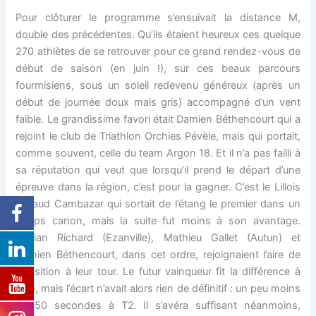
Pour clôturer le programme s’ensuivait la distance M,
double des précédentes. Qu’ils étaient heureux ces quelque
270 athlètes de se retrouver pour ce grand rendez-vous de
début de saison (en juin !), sur ces beaux parcours
fourmisiens, sous un soleil redevenu généreux (après un
début de journée doux mais gris) accompagné d’un vent
faible. Le grandissime favori était Damien Béthencourt qui a
rejoint le club de Triathlon Orchies Pévèle, mais qui portait,
comme souvent, celle du team Argon 18. Et il n’a pas failli à
sa réputation qui veut que lorsqu’il prend le départ d’une
épreuve dans la région, c’est pour la gagner. C’est le Lillois
Arnaud Cambazar qui sortait de l’étang le premier dans un
temps canon, mais la suite fut moins à son avantage.
Florian Richard (Ezanville), Mathieu Gallet (Autun) et
Damien Béthencourt, dans cet ordre, rejoignaient l’aire de
transition à leur tour. Le futur vainqueur fit la différence à
vélo, mais l’écart n’avait alors rien de définitif : un peu moins
de 50 secondes à T2. Il s’avéra suffisant néanmoins,