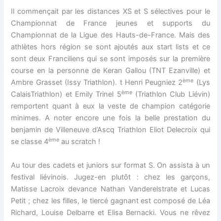
Il commençait par les distances XS et S sélectives pour le
Championnat de France jeunes et supports du
Championnat de la Ligue des Hauts-de-France. Mais des
athlètes hors région se sont ajoutés aux start lists et ce
sont deux Franciliens qui se sont imposés sur la première
course en la personne de Keran Gallou (TNT Ezanville) et
ème
Ambre Grasset (Issy Triathlon). t Henri Peugniez 2
(Lys
ème
CalaisTriathlon) et Emily Trinel 5
(Triathlon Club Liévin)
remportent quant à eux la veste de champion catégorie
minimes. A noter encore une fois la belle prestation du
benjamin de Villeneuve d’Ascq Triathlon Eliot Delecroix qui
ème
se classe 4
au scratch !
Au tour des cadets et juniors sur format S. On assista à un
festival liévinois. Jugez-en plutôt : chez les garçons,
Matisse Lacroix devance Nathan Vanderelstrate et Lucas
Petit ; chez les filles, le tiercé gagnant est composé de Léa
Richard, Louise Delbarre et Elisa Bernacki. Vous ne rêvez