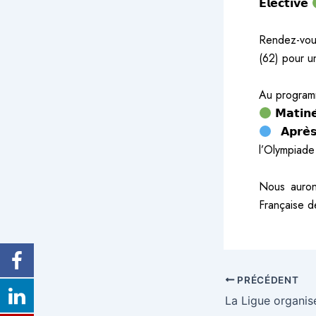
𝗘́𝗹𝗲𝗰𝘁𝗶𝘃𝗲
Rendez-vous
(62) pour u
Au progra
𝗠𝗮𝘁𝗶
𝗔𝗽𝗿𝗲
l’Olympiade
Nous aurons
Française de
PRÉCÉDENT