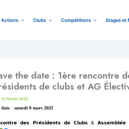
Actions
Clubs
Compétitions
Stages et 
ave the date : 1ère rencontre d
résidents de clubs et AG Électi
/
12 février 2025
 𝐝𝐚𝐭𝐞 : 𝐬𝐚𝐦𝐞𝐝𝐢 𝟖 𝐦𝐚𝐫𝐬 𝟐𝟎𝟐𝟓
𝗼𝗻𝘁𝗿𝗲 𝗱𝗲𝘀 𝗣𝗿𝗲́𝘀𝗶𝗱𝗲𝗻𝘁𝘀 𝗱𝗲 𝗖𝗹𝘂𝗯𝘀 & 𝗔𝘀𝘀𝗲𝗺𝗯𝗹𝗲́𝗲 𝗚