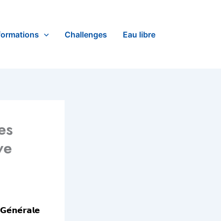
formations
Challenges
Eau libre
es
ve
́𝗻𝗲́𝗿𝗮𝗹𝗲