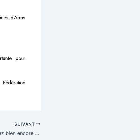
ries d’Arras
rtante pour
la
Fédération
SUIVANT
Vous en reprendrez bien encore un peu ?