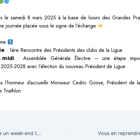
 le samedi 8 mars 2025 à la base de loisirs des Grandes Prai
ne journée placée sous le signe de l’échange
mme
𝗲́𝗲 : 1ère Rencontre des Présidents des clubs de la Ligue
̀𝘀-𝗺𝗶𝗱𝗶 : Assemblée Générale Élective – une étape impo
 2025-2028 avec l’élection du nouveau Président de Ligue
 l’honneur d’accueillir Monsieur
Cedric Gosse
, Président de 
 Triathlon
La Ligue organise un week-end triathlon féminin à Eu-Le Tréport (76) les 26 et 27 avril 2025 !