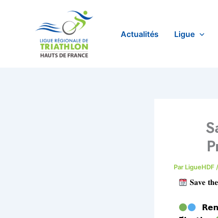
Aller
au
contenu
Actualités
Ligue
S
P
Par
LigueHDF
𝐒𝐚𝐯𝐞 𝐭𝐡𝐞
𝗥𝗲𝗻𝗰