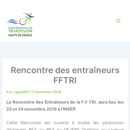
Aller
au
contenu
Rencontre des entraîneurs
FFTRI
Par
LigueHDF
/
5 novembre 2019
La Rencontre des Entraîneurs de la F.F.TRI. aura lieu les
23 et 24 novembre 2019 à l’INSEP
.
Cette Rencontre est ouverte à toutes les personnes
diplômées BF4, ou BF3, ou DEJEPS Triathlon, ou Licence