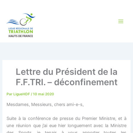
Aller
au
contenu
Lettre du Président de la
F.F.TRI. – déconfinement
Par
LigueHDF
/
10 mai 2020
Mesdames, Messieurs, chers ami-e-s,
Suite à la conférence de presse du Premier Ministre, et à
une réunion que j’ai eue hier longuement avec la Ministre
des Sports, je tenais à vous apporter toutes les