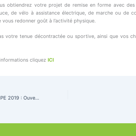
ous obtiendrez votre projet de remise en forme avec de
uce, de vélo à assistance électrique, de marche ou de c
e vous redonner goût à l’activité physique.
as votre tenue décontractée ou sportive, ainsi que vos c
’informations cliquez
ICI
COUPES D’EUROPE 2019 : Ouverture de saison en indoor à Liévin