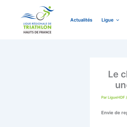
Aller
au
contenu
Actualités
Ligue
Le c
un
Par
LigueHDF
Envie de re