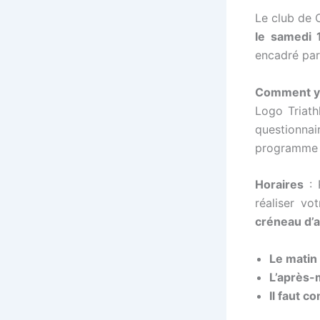
Le club de 
le samedi 
encadré par
Comment y 
Logo Triath
questionna
programme 
Horaires
: 
réaliser vo
créneau d’a
Le matin
L’après-
Il faut c