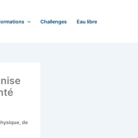
formations
Challenges
Eau libre
anise
nté
physique, de