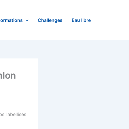
formations
Challenges
Eau libre
hlon
s labellisés