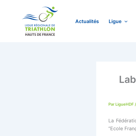
Aller
au
contenu
Actualités
Ligue
Lab
Par
LigueHDF
La Fédérati
“Ecole Franç