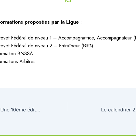
ICI
formations proposées par la Ligue
:
revet Fédéral de niveau 1 – Accompagnatrice, Accompagnateur (𝐁
revet Fédéral de niveau 2 – Entraîneur (𝐁𝐅𝟐)
ormation BNSSA
ormations Arbitres
B&R d’Abbeville : Une 10ème édition entre les gouttes !
Le calendrier 2