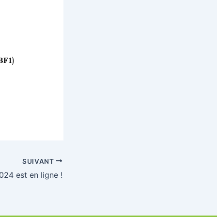
𝐅𝟏)
SUIVANT
024 est en ligne !