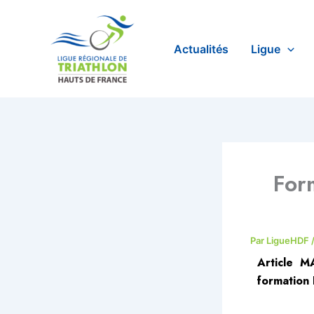
Aller
au
contenu
Actualités
Ligue
Form
Par
LigueHDF
Article M
formation