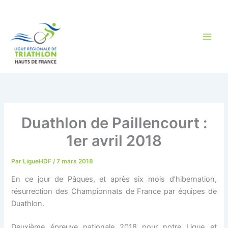
Aller
au
contenu
Duathlon de Paillencourt :
1er avril 2018
Par
LigueHDF
/
7 mars 2018
En ce jour de Pâques, et après six mois d’hibernation,
résurrection des Championnats de France par équipes de
Duathlon.
Deuxième épreuve nationale 2018 pour notre Ligue et