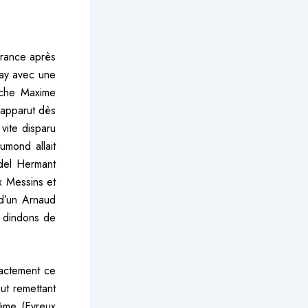
France après
uay avec une
che Maxime
 apparut dès
vite disparu
umond allait
ndel Hermant
x Messins et
 d’un Arnaud
s dindons de
xactement ce
out remettant
ème (Evreux