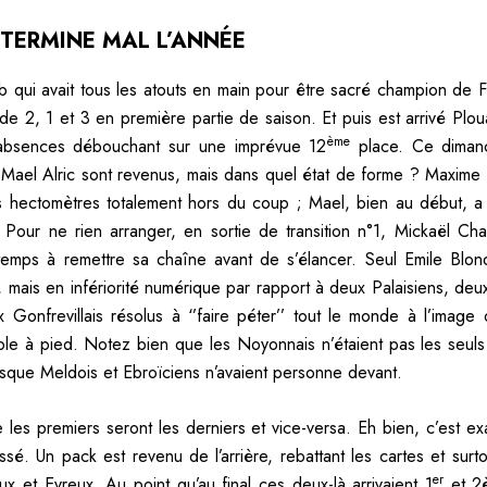
TERMINE MAL L’ANNÉE
ub qui avait tous les atouts en main pour être sacré champion de 
de 2, 1 et 3 en première partie de saison. Et puis est arrivé Plo
ème
absences débouchant sur une imprévue 12
place. Ce diman
 Mael Alric sont revenus, mais dans quel état de forme ? Maxime
s hectomètres totalement hors du coup ; Mael, bien au début, a 
 Pour ne rien arranger, en sortie de transition n°1, Mickaël Cha
emps à remettre sa chaîne avant de s’élancer. Seul Emile Blo
t, mais en infériorité numérique par rapport à deux Palaisiens, deu
x Gonfrevillais résolus à ‘’faire péter’’ tout le monde à l’image
ble à pied. Notez bien que les Noyonnais n’étaient pas les seul
uisque Meldois et Ebroïciens n’avaient personne devant.
ue les premiers seront les derniers et vice-versa. Eh bien, c’est e
ssé. Un pack est revenu de l’arrière, rebattant les cartes et surt
er
x et Evreux. Au point qu’au final ces deux-là arrivaient 1
et 2