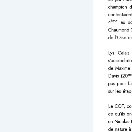
champion de
contentaien
ème
4
au scr
Chaumond 
de l’Oise d
Lys Calais
s’accrochèr
de Maxime S
è
Davis (20
pas pour fa
sur les étap
Le COT, con
ce qu’ils on
un Nicolas
de nature à 