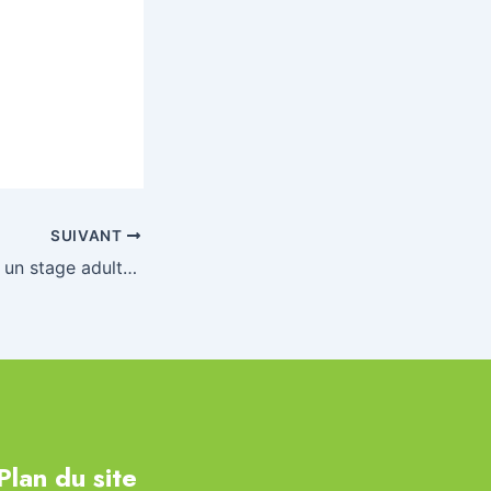
SUIVANT
La Ligue organise un stage adultes d’apprentissage de la natation le samedi 09 novembre à Compiègne (60)
Plan du site