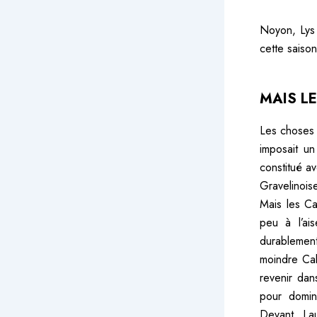
Noyon, Lys 
cette saiso
MAIS LE
Les choses 
imposait un
constitué a
Gravelinois
Mais les Ca
peu à l’ai
durablement
moindre Cal
revenir dan
pour domine
Devant, La