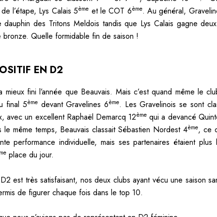
ème
ème
de l’étape, Lys Calais 5
et le COT 6
. Au général, Graveli
 dauphin des Tritons Meldois tandis que Lys Calais gagne deu
e bronze. Quelle formidable fin de saison !
OSITIF EN D2
a mieux fini l’année que Beauvais. Mais c’est quand même le clu
ème
ème
u final 5
devant Gravelines 6
. Les Gravelinois se sont cl
ème
x, avec un excellent Raphaël Demarcq 12
qui a devancé Quin
ème
s le même temps, Beauvais classait Sébastien Nordest 4
, ce 
nte performance individuelle, mais ses partenaires étaient plus l
me
place du jour.
 D2 est très satisfaisant, nos deux clubs ayant vécu une saison sa
ermis de figurer chaque fois dans le top 10.