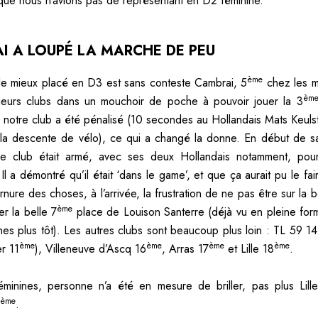
ue nous n’avions pas de représentant en D2 féminine.
I A LOUPÉ LA MARCHE DE PEU
ème
le mieux placé en D3 est sans conteste Cambrai, 5
chez les me
èm
sieurs clubs dans un mouchoir de poche à pouvoir jouer la 3
 notre club a été pénalisé (10 secondes au Hollandais Mats Keuls
à la descente de vélo), ce qui a changé la donne. En début de s
 le club était armé, avec ses deux Hollandais notamment, pou
 Il a démontré qu’il était ‘dans le game’, et que ça aurait pu le fai
rnure des choses, à l’arrivée, la frustration de ne pas être sur la b
ème
er la belle 7
place de Louison Santerre (déjà vu en pleine fo
es plus tôt). Les autres clubs sont beaucoup plus loin : TL 59 14
ème
ème
ème
ème
r 11
), Villeneuve d’Ascq 16
, Arras 17
et Lille 18
.
minines, personne n’a été en mesure de briller, pas plus Lill
ème
.