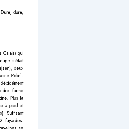
 Dure, dure,
 Calais) qui
oupe s’était
ijsen), deux
cine Rolin).
e décidément
endre forme
ine. Plus la
ce à pied et
). Suffisant
12 fuyardes.
avelines se