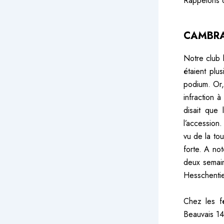
Rappelons q
CAMBRA
Notre club 
étaient plu
podium. Or,
infraction 
disait que
l’accession.
vu de la tou
forte. A not
deux semain
Hesschentie
Chez les fé
Beauvais 14