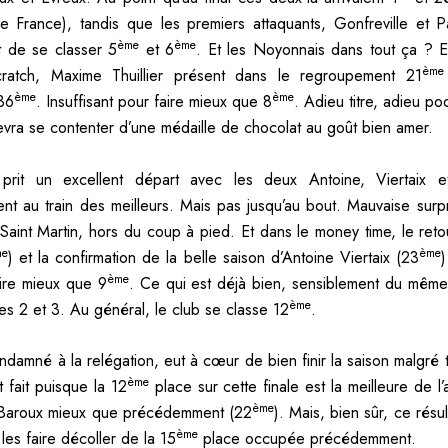
 France), tandis que les premiers attaquants, Gonfreville et P
ème
ème
t de se classer 5
et 6
. Et les Noyonnais dans tout ça ? Emi
ème
atch, Maxime Thuillier présent dans le regroupement 21
ème
ème
36
. Insuffisant pour faire mieux que 8
. Adieu titre, adieu po
evra se contenter d’une médaille de chocolat au goût bien amer.
 prit un excellent départ avec les deux Antoine, Viertaix e
ent au train des meilleurs. Mais pas jusqu’au bout. Mauvaise surp
aint Martin, hors du coup à pied. Et dans le money time, le ret
me
ème
) et la confirmation de la belle saison d’Antoine Viertaix (23
)
ème
ire mieux que 9
. Ce qui est déjà bien, sensiblement du mêm
ème
es 2 et 3. Au général, le club se classe 12
.
damné à la relégation, eut à cœur de bien finir la saison malgré to
ème
t fait puisque la 12
place sur cette finale est la meilleure de l
ème
 Baroux mieux que précédemment (22
). Mais, bien sûr, ce résul
ème
les faire décoller de la 15
place occupée précédemment.