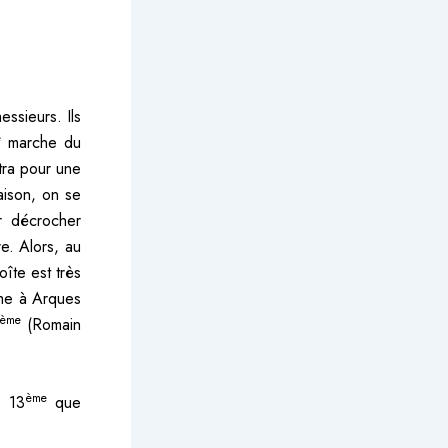
ssieurs. Ils
e
marche du
tra pour une
aison, on se
r décrocher
re. Alors, au
oîte est très
rme à Arques
ème
(Romain
ème
e 13
que