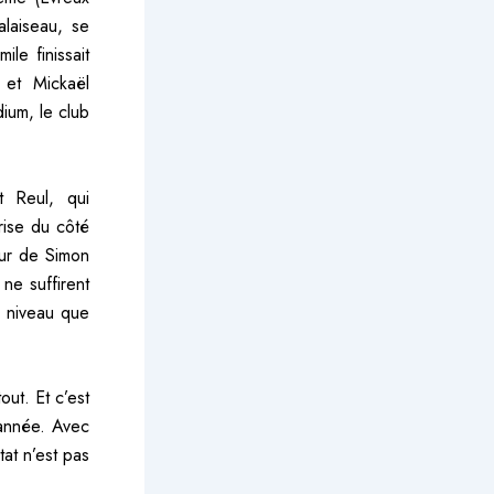
alaiseau, se
le finissait
et Mickaël
dium, le club
t Reul, qui
rise du côté
our de Simon
 ne suffirent
e niveau que
ut. Et c’est
’année. Avec
tat n’est pas