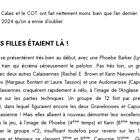
Calais et le COT ont fait nettement moins bien que l’an dernier.
n 2024 qu’on a envie d’oublier.
S FILLES ÉTAIENT LÀ !
se présentèrent très bien au début, avec une Phoebe Barker (Lys
 train qui écréma sérieusement le peloton. Pas très loin, un gr
vec deux autres Calaisiennes (Rachel E. Brown et Karin Nieuwenhu
es (Margaux Bontant et Laure Tassion) et une Audomaroise (Capu
laisiennes craquèrent rapidement à vélo, à l’image de l’Anglais
se sur les parties techniques. Un groupe de 12 finit par pr
, dans lequel figuraient encore les deux Gravelinoises et Capuc
aisienne ! Mais elles allaient à nouveau démontrer leur excellen
ème
ème
s le jeu, à l’image de Phoebe (4
temps) et Karin (8
temps
r le groupe n°2, insuffisant toutefois pour revenir sur les 
ème
ème
ème
ure et Margaux se classent 7
et 9
, Capucine 10
. Gr