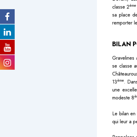
ème
classe 2
sa place de
remporter l
BILAN P
Gravelines 
se classe a
Châteaurou
ème
13
. Dan
une excelle
è
modeste 8
Le bilan en
qui leur a p