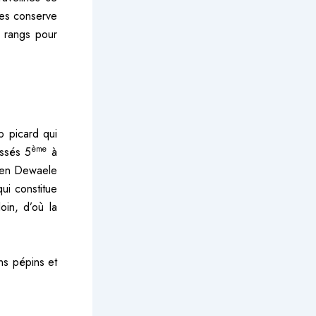
nes conserve
x rangs pour
b picard qui
ème
assés 5
à
ten Dewaele
qui constitue
oin, d’où la
ns pépins et