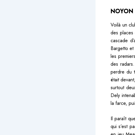
NOYON 
Voilà un cl
des places 
cascade d’
Bargetto et
les premier
des radars.
perdre du t
était devan
surtout deu
Dely intena
la farce, p
Il paraît q
qui s’est pa
en jeu Meau