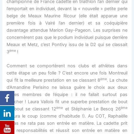
championne de France cadette en triathlon l’an dernier qui
l’emportait en individuel, devant la « nouvelle » petite perle
belge de Meaux Maurine Ricour (elle était apparue une
première fois à Vairé l’an dernier) et sa coéquipière
davantage attendue Marion Gay-Pageon. Les surprises ne
concernèrent pas que le podium individuel puisque derrière
Meaux et Metz, c’est Pontivy issu de la D2 qui se classait
ème
3
!
Comment se comportèrent nos clubs et athlètes dans
cette étape un peu folle ? C’est encore une fois Montreuil
ème
qui fit la meilleure prestation en se classant 8
. La chute
d’Amandine Perisino ne laissa guère le choix aux deux
autres membres de l’équipe : il ne fallait surtout pas
flancher ! Laura Vallois fit une superbe prestation de bout
ème
ème
en bout se classant 12
et Stéphanie Le Bescq 26
assura le coup (comme d’habitude !). Au COT, Raphaëlle
Lucas ne rata pas son entrée en matière. La cadette prit
ses responsabilités et réussit son entrée en matière en