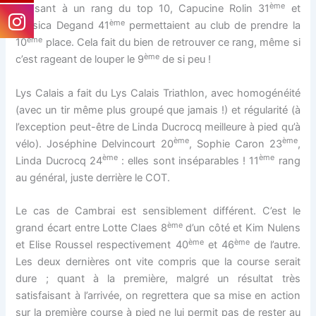
ème
classant à un rang du top 10, Capucine Rolin 31
et
ème
Jessica Degand 41
permettaient au club de prendre la
ème
10
place. Cela fait du bien de retrouver ce rang, même si
ème
c’est rageant de louper le 9
de si peu !
Lys Calais a fait du Lys Calais Triathlon, avec homogénéité
(avec un tir même plus groupé que jamais !) et régularité (à
l’exception peut-être de Linda Ducrocq meilleure à pied qu’à
ème
ème
vélo). Joséphine Delvincourt 20
, Sophie Caron 23
,
ème
ème
Linda Ducrocq 24
: elles sont inséparables ! 11
rang
au général, juste derrière le COT.
Le cas de Cambrai est sensiblement différent. C’est le
ème
grand écart entre Lotte Claes 8
d’un côté et Kim Nulens
ème
ème
et Elise Roussel respectivement 40
et 46
de l’autre.
Les deux dernières ont vite compris que la course serait
dure ; quant à la première, malgré un résultat très
satisfaisant à l’arrivée, on regrettera que sa mise en action
sur la première course à pied ne lui permit pas de rester au