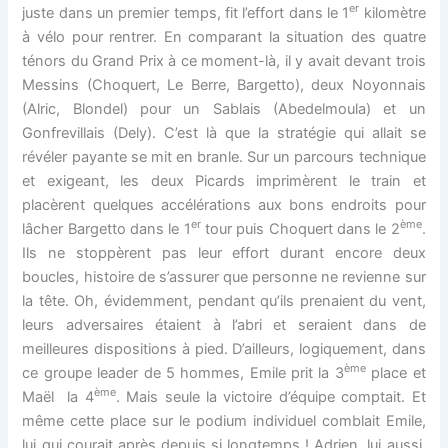
er
juste dans un premier temps, fit l’effort dans le 1
kilomètre
à vélo pour rentrer. En comparant la situation des quatre
ténors du Grand Prix à ce moment-là, il y avait devant trois
Messins (Choquert, Le Berre, Bargetto), deux Noyonnais
(Alric, Blondel) pour un Sablais (Abedelmoula) et un
Gonfrevillais (Dely). C’est là que la stratégie qui allait se
révéler payante se mit en branle. Sur un parcours technique
et exigeant, les deux Picards imprimèrent le train et
placèrent quelques accélérations aux bons endroits pour
er
ème
lâcher Bargetto dans le 1
tour puis Choquert dans le 2
.
Ils ne stoppèrent pas leur effort durant encore deux
boucles, histoire de s’assurer que personne ne revienne sur
la tête. Oh, évidemment, pendant qu’ils prenaient du vent,
leurs adversaires étaient à l’abri et seraient dans de
meilleures dispositions à pied. D’ailleurs, logiquement, dans
ème
ce groupe leader de 5 hommes, Emile prit la 3
place et
ème
Maël la 4
. Mais seule la victoire d’équipe comptait. Et
même cette place sur le podium individuel comblait Emile,
lui qui courait après depuis si longtemps ! Adrien, lui aussi,