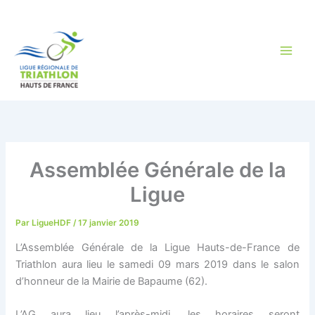
Aller
au
contenu
Assemblée Générale de la
Ligue
Par
LigueHDF
/
17 janvier 2019
L’Assemblée Générale de la Ligue Hauts-de-France de
Triathlon aura lieu le samedi 09 mars 2019 dans le salon
d’honneur de la Mairie de Bapaume (62).
L’AG aura lieu l’après-midi, les horaires seront